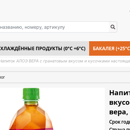
ХЛАЖДЁННЫЕ ПРОДУКТЫ (0°C +6°C)
БАКАЛЕЯ (+25°C
Напиток АЛОЭ ВЕРА с гранатовым вкусом и кусочками настоящего
лог
Напит
вкусо
вера, 
Срок год
Страна п