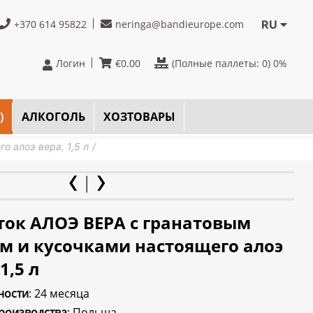
+370 614 95822
neringa@bandieurope.com
RU
Логин
€
0.00
(Полные паллеты:
0
) 0%
)
AЛКОГОЛЬ
ХОЗТОВАРЫ
 алоэ вера, 1,5 л
ок АЛОЭ ВЕРА с гранатовым
м и кусочками настоящего алоэ
1,5 л
ности
: 24 месяца
роизводства
: Польша