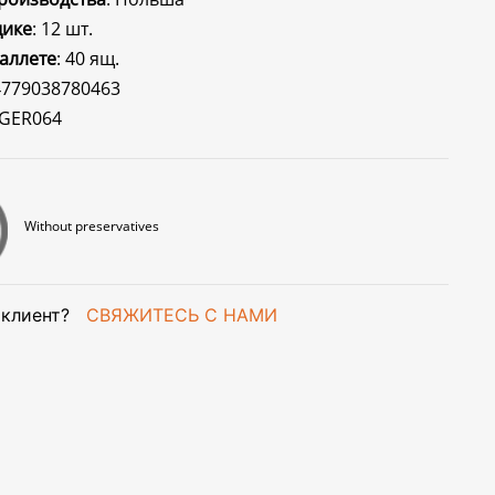
щике
: 12 шт.
паллете
: 40 ящ.
 4779038780463
 GER064
Without preservatives
клиент?
СВЯЖИТЕСЬ С НАМИ