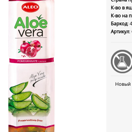
К-во в я
К-во на 
Баркод
:
Артикул
:
Новый 