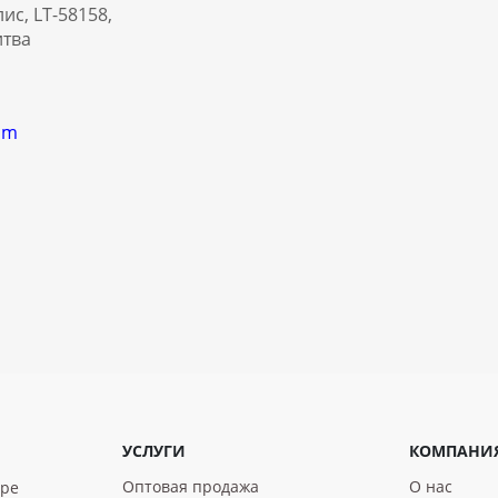
ис, LT-58158,
итва
om
УСЛУГИ
КОМПАНИ
Оптовая продажа
О нас
уре