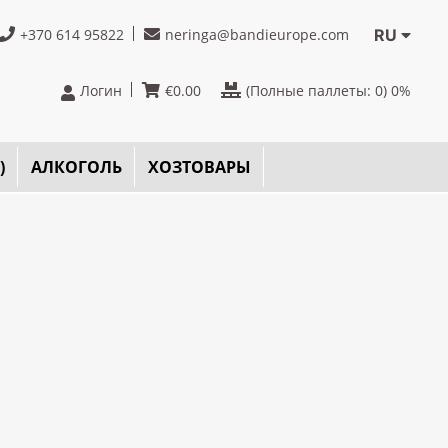
+370 614 95822
neringa@bandieurope.com
RU
Логин
€
0.00
(Полные паллеты:
0
) 0%
)
AЛКОГОЛЬ
ХОЗТОВАРЫ